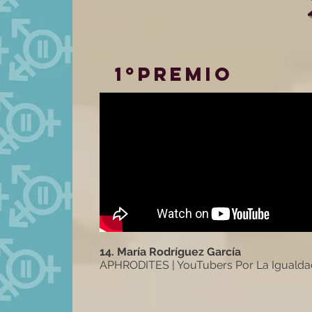
1ºPREMIO
14. María Rodríguez García
APHRODITES | YouTubers Por La Igualda