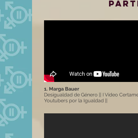
part
1. Marga Bauer
Desigualdad de Género || I Vídeo Certam
Youtubers por la Igualdad ||