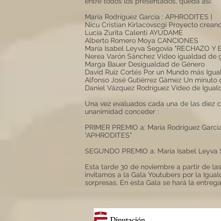
entre todos los presentados, queda así:
María Rodríguez García : APHRODITES |
Nicu Cristian Kirlacovscgi Proyecto crean
Lucía Zurita Calenti AYÚDAME
Alberto Romero Moya CANCIONES
María Isabel Leyva Segovia "RECHAZO Y 
Nerea Varón Sánchez Video igualdad de 
Marga Bauer Desigualdad de Género
David Ruíz Cortés Por un Mundo más Igual
Alfonso José Gutiérrez Gámez Un minuto d
Daniel Vázquez Rodríguez Vídeo de Igual
Una vez evaluados cada una de las diez c
unanimidad conceder :
PRIMER PREMIO a: María Rodríguez Garcí
“APHRODITES”
SEGUNDO PREMIO a: María Isabel Leyva 
Esta tarde 30 de noviembre a partir de las
invitamos a la Gala Youtubers por la Igual
sorpresas. En esta Gala se hará la entreg